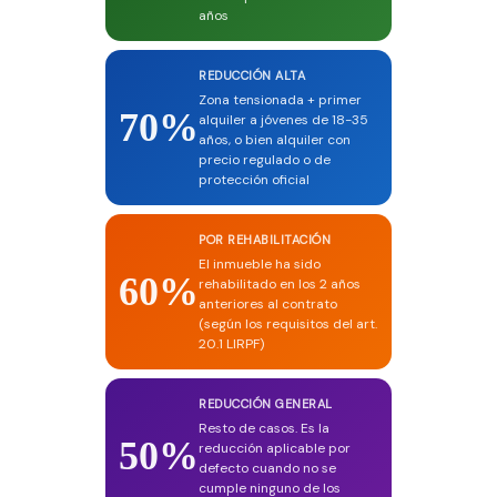
años
REDUCCIÓN ALTA
Zona tensionada + primer
70%
alquiler a jóvenes de 18-35
años, o bien alquiler con
precio regulado o de
protección oficial
POR REHABILITACIÓN
El inmueble ha sido
60%
rehabilitado en los 2 años
anteriores al contrato
(según los requisitos del art.
20.1 LIRPF)
REDUCCIÓN GENERAL
Resto de casos. Es la
50%
reducción aplicable por
defecto cuando no se
cumple ninguno de los