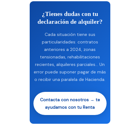
¿Tienes dudas con tu
declaración de alquiler?
Cada situación tiene sus
particularidades: contratos
anteriores a 2024, zonas
tensionadas, rehabilitaciones
recientes, alquileres parciales… Un
error puede suponer pagar de más
o recibir una paralela de Hacienda.
Contacta con nosotros → te
ayudamos con tu Renta