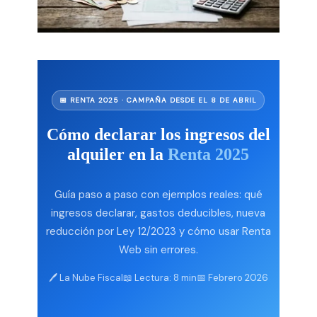
📅 RENTA 2025 · CAMPAÑA DESDE EL 8 DE ABRIL
Cómo declarar los ingresos del
alquiler en la
Renta 2025
Guía paso a paso con ejemplos reales: qué
ingresos declarar, gastos deducibles, nueva
reducción por Ley 12/2023 y cómo usar Renta
Web sin errores.
🖊️ La Nube Fiscal
📖 Lectura: 8 min
📅 Febrero 2026